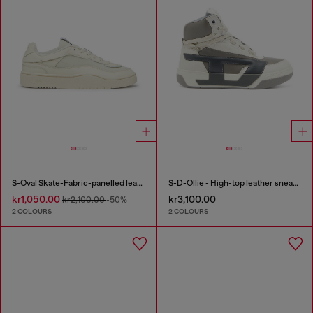
S-Oval Skate-Fabric-panelled leather sneakers
S-D-Ollie - High-top leather sneakers with D logo
kr1,050.00
kr3,100.00
kr2,100.00
-50%
2 COLOURS
2 COLOURS