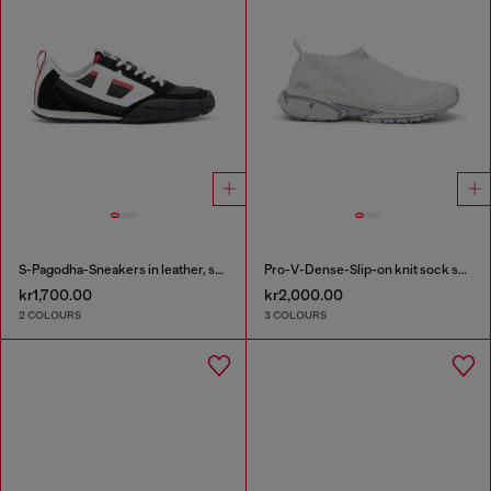
S-Pagodha-Sneakers in leather, suede and ripstop
Pro-V-Dense-Slip-on knit sock sneakers
kr1,700.00
kr2,000.00
2 COLOURS
3 COLOURS