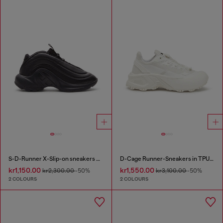
S-D-Runner X-Slip-on sneakers with matte Oval D instep
D-Cage Runner-Sneakers in TPU-trimmed ripstop
kr1,150.00
kr1,550.00
kr2,300.00
-50%
kr3,100.00
-50%
2 COLOURS
2 COLOURS