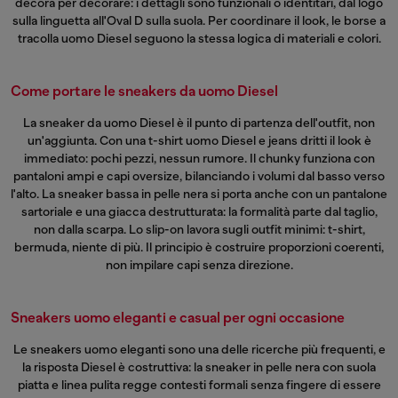
decora per decorare: i dettagli sono funzionali o identitari, dal logo
sulla linguetta all'Oval D sulla suola. Per coordinare il look, le
borse a
tracolla uomo
Diesel seguono la stessa logica di materiali e colori.
Come portare le sneakers da uomo Diesel
La sneaker da uomo Diesel è il punto di partenza dell'outfit, non
un'aggiunta. Con una
t-shirt uomo
Diesel e jeans dritti il look è
immediato: pochi pezzi, nessun rumore. Il chunky funziona con
pantaloni ampi e capi oversize, bilanciando i volumi dal basso verso
l'alto. La sneaker bassa in pelle nera si porta anche con un pantalone
sartoriale e una giacca destrutturata: la formalità parte dal taglio,
non dalla scarpa. Lo slip-on lavora sugli outfit minimi: t-shirt,
bermuda, niente di più. Il principio è costruire proporzioni coerenti,
non impilare capi senza direzione.
Sneakers uomo eleganti e casual per ogni occasione
Le sneakers uomo eleganti sono una delle ricerche più frequenti, e
la risposta Diesel è costruttiva: la sneaker in pelle nera con suola
piatta e linea pulita regge contesti formali senza fingere di essere