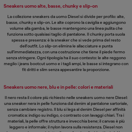
Sneakers uomo alte, basse, chunky e slip-on
La collezione sneakers da uomo Diesel si divide per profilo: alte,
basse, chunky e slip-on. Le alte coprono la caviglia e aggiungono
volume alla gamba, le basse mantengono una linea pulita che
funziona sotto qualsiasi taglio di pantalone. Il chunky porta suola
spessa e presenza: è la sneaker che si vede prima del resto
dell'outfit. Lo slip-on elimina le allacciature e punta
sull'immediatezza, con una costruzione che tiene il piede fermo
senza stringere. Ogni tipologia ha il suo contesto: le alte reggono
meglio i
jeans bootcut uomo
e i tagli ampi, le basse si integrano con
fit dritti e slim senza appesantire la proporzione.
Sneakers uomo nere, blu e in pelle: colori e materiali
Il nero resta il colore più richiesto nelle sneakers uomo nere Diesel:
una sneaker nera in pelle funziona dal denim al pantalone sartoriale,
senza cambiare registro. Il blu si lega al denim Diesel per affinità
cromatica: indigo su indigo, o contrasto con lavaggi chiari. Tra i
materiali, la pelle offre struttura e invecchia bene; il canvas è più
leggero e informale; il nylon lavora sulla resistenza. Diesel non