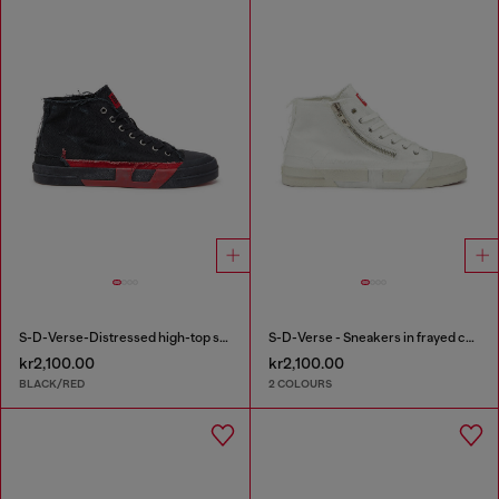
S-D-Verse-Distressed high-top sneakers in canvas
S-D-Verse - Sneakers in frayed canvas with D logo
kr2,100.00
kr2,100.00
BLACK/RED
2 COLOURS