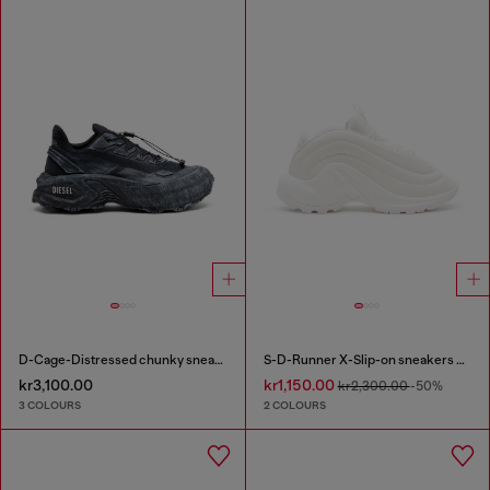
D-Cage-Distressed chunky sneakers in ripstop
S-D-Runner X-Slip-on sneakers with matte Oval D instep
kr3,100.00
kr1,150.00
kr2,300.00
-50%
3 COLOURS
2 COLOURS