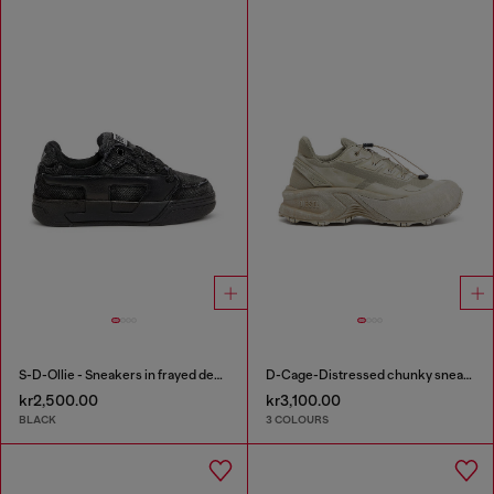
S-D-Ollie - Sneakers in frayed denim e leather
D-Cage-Distressed chunky sneakers in ripstop
kr2,500.00
kr3,100.00
BLACK
3 COLOURS