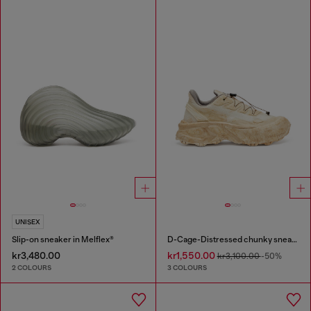
UNISEX
Slip-on sneaker in Melflex®
D-Cage-Distressed chunky sneakers in ripstop
kr3,480.00
kr1,550.00
kr3,100.00
-50%
2 COLOURS
3 COLOURS