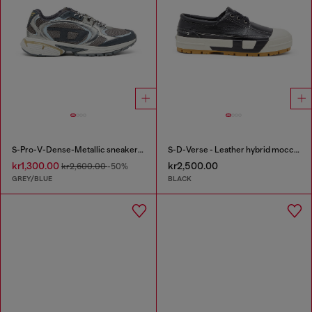
S-Pro-V-Dense-Metallic sneakers in mesh and PU
S-D-Verse - Leather hybrid moccasin
kr1,300.00
kr2,500.00
kr2,600.00
-50%
GREY/BLUE
BLACK