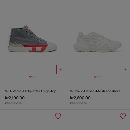
S-D-Verse-Dirty-effect high-top canvas sneakers
S-Pro-V-Dense-Mesh sneakers with Oval D logo
kr2,100.00
kr2,600.00
2 COLOURS
2 COLOURS