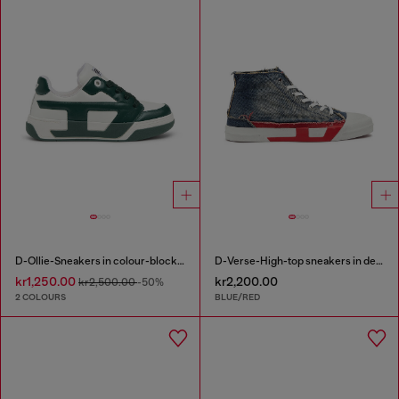
D-Ollie-Sneakers in colour-block leather
D-Verse-High-top sneakers in denim with D logo
kr1,250.00
kr2,200.00
kr2,500.00
-50%
2 COLOURS
BLUE/RED