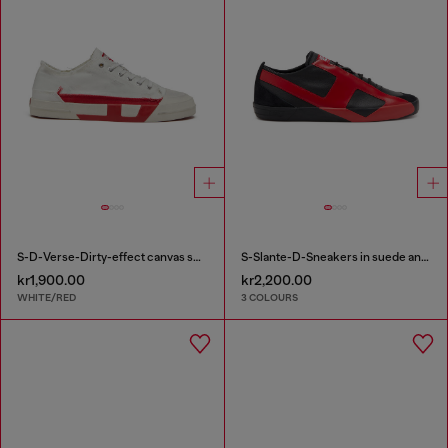
S-D-Verse-Dirty-effect canvas sneakers
S-Slante-D-Sneakers in suede and leather with D logo
kr1,900.00
kr2,200.00
WHITE/RED
3 COLOURS