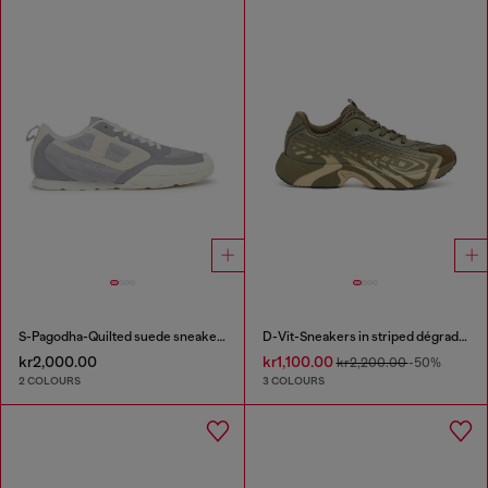
S-Pagodha-Quilted suede sneakers
D-Vit-Sneakers in striped dégradé mesh
kr2,000.00
kr1,100.00
kr2,200.00
-50%
2 COLOURS
3 COLOURS