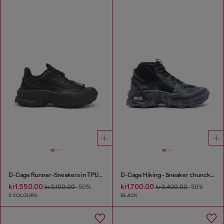
D-Cage Runner-Sneakers in TPU-trimmed ripstop
D-Cage Hiking - Sneaker chuncky high-top
kr1,550.00
kr1,700.00
kr3,100.00
-50%
kr3,400.00
-50%
2 COLOURS
BLACK